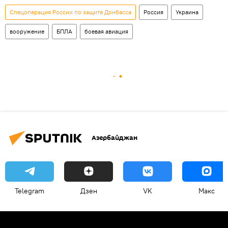
Спецоперация России по защите Донбасса
Россия
Украина
вооружение
БПЛА
боевая авиация
Азербайджан
Telegram
Дзен
VK
Макс