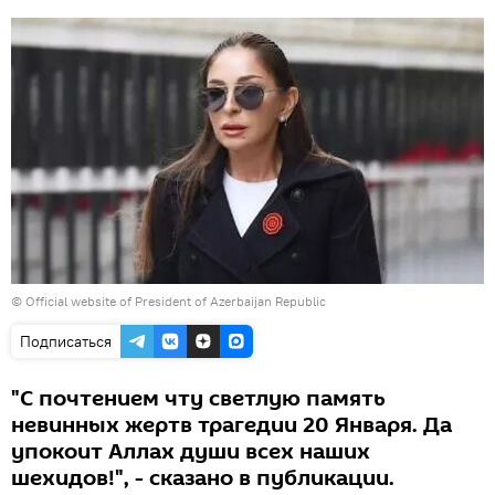
©
Official website of President of Azerbaijan Republic
Подписаться
"С почтением чту светлую память
невинных жертв трагедии 20 Января. Да
упокоит Аллах души всех наших
шехидов!", - сказано в публикации.