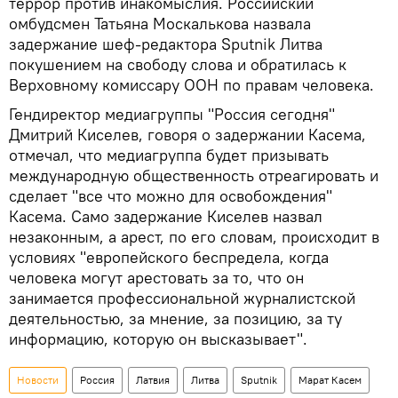
террор против инакомыслия. Российский
омбудсмен Татьяна Москалькова назвала
задержание шеф-редактора Sputnik Литва
покушением на свободу слова и обратилась к
Верховному комиссару ООН по правам человека.
Гендиректор медиагруппы "Россия сегодня"
Дмитрий Киселев, говоря о задержании Касема,
отмечал, что медиагруппа будет призывать
международную общественность отреагировать и
сделает "все что можно для освобождения"
Касема. Само задержание Киселев назвал
незаконным, а арест, по его словам, происходит в
условиях "европейского беспредела, когда
человека могут арестовать за то, что он
занимается профессиональной журналистской
деятельностью, за мнение, за позицию, за ту
информацию, которую он высказывает".
Новости
Россия
Латвия
Литва
Sputnik
Марат Касем