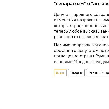
"сепаратизм" и "анти
Депутат народного собрани
изменения направлены име
которые традиционно выст
теперь любое высказывани
расцениваться как сепарат
Помимо поправок в уголов
обсудили с депутатом пот
поглощение страны Румыни
властями Молдовы фундам
Видео
Молдова
Уголовный код