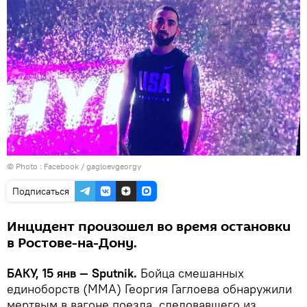
© Photo :
Facebook / gagloevgeorgy
Подписаться
Инцидент произошел во время остановки
в Ростове-на-Дону.
БАКУ, 15 янв — Sputnik.
Бойца смешанных
единоборств (ММА) Георгия Гаглоева обнаружили
мертвым в вагоне поезда, следовавшего из