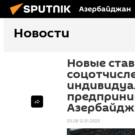
Азербайджан
Новости
Новые став
соцотчисл
индивидуа
предприни
Азербайдж
20:28 12.01.2023