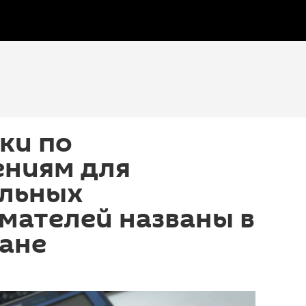
ки по
ениям для
льных
мателей названы в
ане