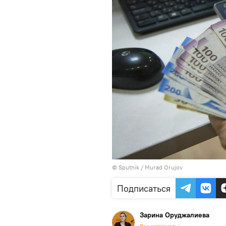
©
Sputnik / Murad Orujov
Подписаться
Зарина Оруджалиева