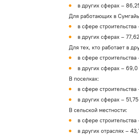
в других сферах – 86,2
Для работающих в Сумгайы
в сфере строительства 
в других сферах – 77,6
Для тех, кто работает в др
в сфере строительства 
в других сферах – 69,0
В поселках:
в сфере строительства 
в других сферах – 51,75
В сельской местности:
в сфере строительства 
в других отраслях – 43,