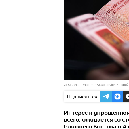
© Sputnik / Vladimir Astapkovich
/
Перей
Подписаться
Интерес к упрощенно
всего, ожидается со с
Ближнего Востока и Аз