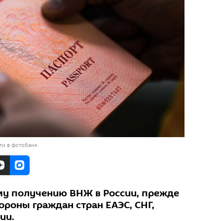
ти в фотобанк
му получению ВНЖ в России, прежде
тороны граждан стран ЕАЭС, СНГ,
ии.