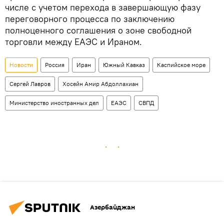
числе с учетом перехода в завершающую фазу
переговорного процесса по заключению
полноценного соглашения о зоне свободной
торговли между ЕАЭС и Ираном.
Новости
Россия
Иран
Южный Кавказ
Каспийское море
Сергей Лавров
Хосейн Амир Абдоллахиан
Министерство иностранных дел
ЕАЭС
СВПД
Азербайджан