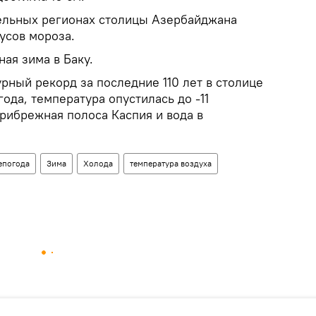
ельных регионах столицы Азербайджана
усов мороза.
ная зима в Баку.
рный рекорд за последние 110 лет в столице
года, температура опустилась до -11
прибрежная полоса Каспия и вода в
епогода
Зима
Холода
температура воздуха