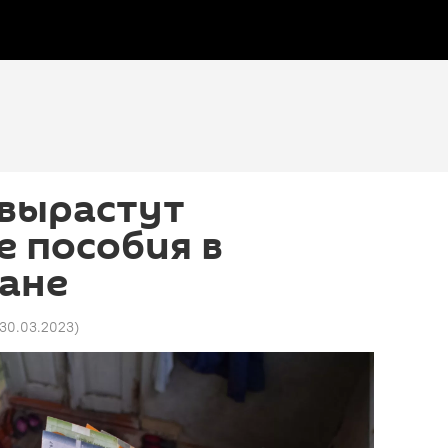
 вырастут
 пособия в
ане
 30.03.2023
)