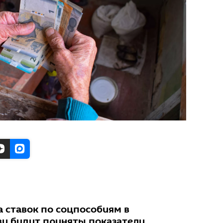
а ставок по соцпособиям в
ву будут приняты показатели