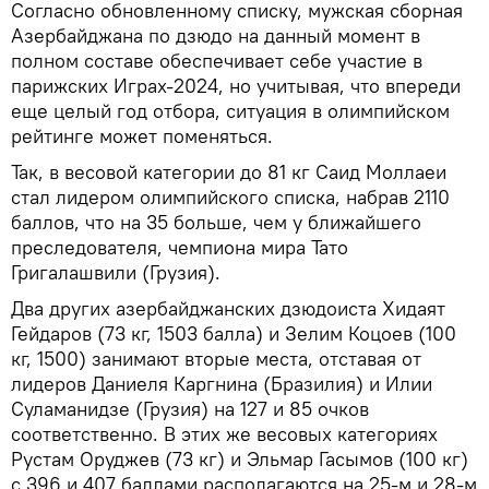
Согласно обновленному списку, мужская сборная
Азербайджана по дзюдо на данный момент в
полном составе обеспечивает себе участие в
парижских Играх-2024, но учитывая, что впереди
еще целый год отбора, ситуация в олимпийском
рейтинге может поменяться.
Так, в весовой категории до 81 кг Саид Моллаеи
стал лидером олимпийского списка, набрав 2110
баллов, что на 35 больше, чем у ближайшего
преследователя, чемпиона мира Тато
Григалашвили (Грузия).
Два других азербайджанских дзюдоиста Хидаят
Гейдаров (73 кг, 1503 балла) и Зелим Коцоев (100
кг, 1500) занимают вторые места, отставая от
лидеров Даниеля Каргнина (Бразилия) и Илии
Суламанидзе (Грузия) на 127 и 85 очков
соответственно. В этих же весовых категориях
Рустам Оруджев (73 кг) и Эльмар Гасымов (100 кг)
с 396 и 407 баллами располагаются на 25-м и 28-м