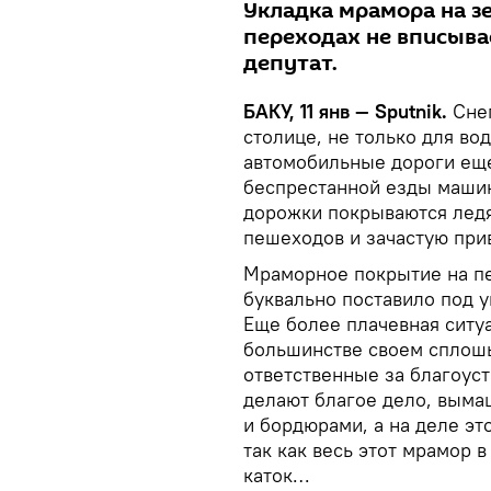
Укладка мрамора на з
переходах не вписывае
депутат.
БАКУ, 11 янв — Sputnik.
Сне
столице, не только для во
автомобильные дороги еще 
беспрестанной езды машин
дорожки покрываются ледя
пешеходов и зачастую при
Мраморное покрытие на пе
буквально поставило под у
Еще более плачевная ситуа
большинстве своем сплошь
ответственные за благоуст
делают благое дело, выма
и бордюрами, а на деле эт
так как весь этот мрамор 
каток…