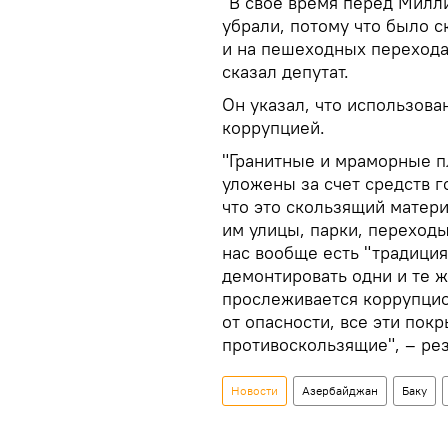
"В свое время перед Милл
убрали, потому что было с
и на пешеходных переходах
сказал депутат.
Он указал, что использова
коррупцией.
"Гранитные и мраморные п
уложены за счет средств г
что это скользящий матери
им улицы, парки, переход
нас вообще есть "традиция
демонтировать одни и те ж
прослеживается коррупцио
от опасности, все эти пок
противоскользящие", – ре
Новости
Азербайджан
Баку