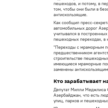
пешеходов, и потому, в пе
том, чтобы они были в без
антискользящие.
Как сообщил пресс-секрета
автомобильных дорог Азе
учитывался в построенных
пешеходных переходах, в 
"Переходы с мраморным п
предшественником агентст
строительстве пешеходных
имеющиеся мраморные пок
заменены антискользящими
Кто зарабатывает 
Депутат Милли Меджлиса Ф
Азербайджан, что есть лю
улиц, парков и пешеходны