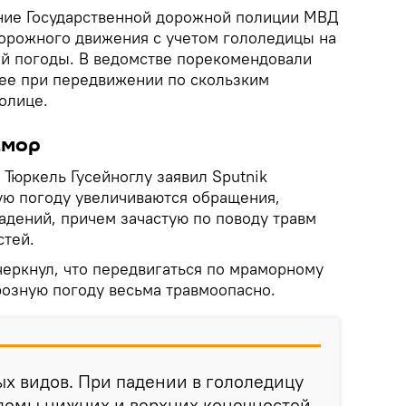
ние Государственной дорожной полиции МВД
дорожного движения с учетом гололедицы на
ой погоды. В ведомстве порекомендовали
ее при передвижении по скользким
олице.
амор
 Тюркель Гусейноглу заявил Sputnik
ую погоду увеличиваются обращения,
адений, причем зачастую по поводу травм
стей.
черкнул, что передвигаться по мраморному
озную погоду весьма травмоопасно.
х видов. При падении в гололедицу
ломы нижних и верхних конечностей,