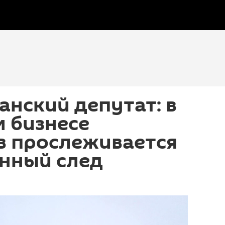
нский депутат: в
 бизнесе
в прослеживается
нный след