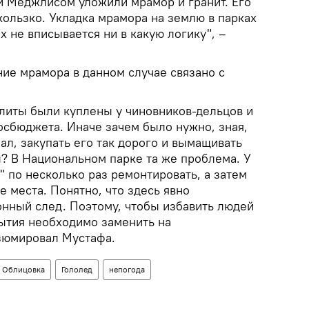
и Меджлисом уложили мрамор и гранит. Его
кользко. Укладка мрамора на землю в парках
 не вписывается ни в какую логику", –
ние мрамора в данном случае связано с
литы были куплены у чиновников-дельцов и
осбюджета. Иначе зачем было нужно, зная,
ал, закупать его так дорого и вымащивать
ы? В Национальном парке та же проблема. У
" по несколько раз ремонтировать, а затем
е места. Понятно, что здесь явно
нный след. Поэтому, чтобы избавить людей
рытия необходимо заменить на
зюмировал Мустафа.
Облицовка
Гололед
непогода