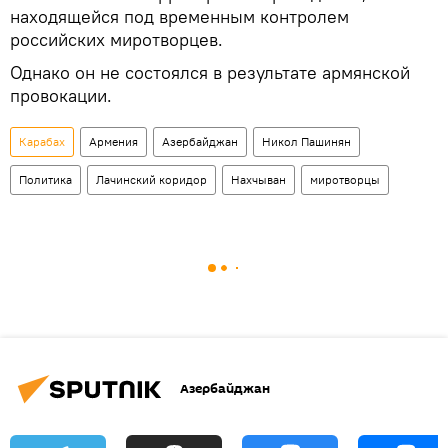
находящейся под временным контролем
российских миротворцев.
Однако он не состоялся в результате армянской
провокации.
Карабах
Армения
Азербайджан
Никол Пашинян
Политика
Лачинский коридор
Нахчыван
миротворцы
Азербайджан