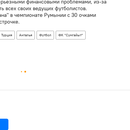
серьезными финансовыми проблемами, из-за
ть всех своих ведущих футболистов.
ана" в чемпионате Румынии с 30 очками
строчке.
Турция
Анталья
Футбол
ФК "Сумгайыт"