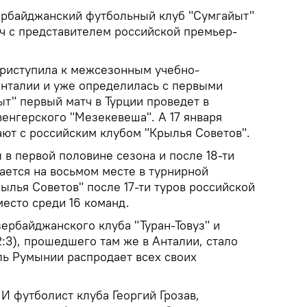
рбайджанский футбольный клуб "Сумгайыт"
ч с представителем российской премьер-
риступила к межсезонным учебно-
нталии и уже определилась с первыми
ыт" первый матч в Турции проведет в
 венгерского "Мезекевеша". А 17 января
ют с российским клубом "Крылья Советов".
 в первой половине сезона и после 18-ти
гается на восьмом месте в турнирной
рылья Советов" после 17-ти туров российской
место среди 16 команд.
зербайджанского клуба "Туран-Товуз" и
:3), прошедшего там же в Анталии, стало
ль Румынии распродает всех своих
И футболист клуба Георгий Грозав,