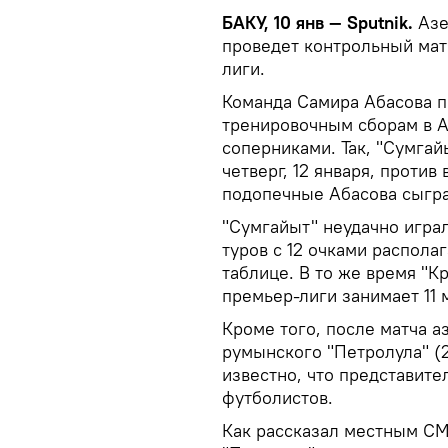
БАКУ, 10 янв — Sputnik.
Азе
проведет контрольный мат
лиги.
Команда Самира Абасова п
тренировочным сборам в А
соперниками. Так, "Сумгай
четверг, 12 января, против
подопечные Абасова сыгра
"Сумгайыт" неудачно играл
туров с 12 очками распола
таблице. В то же время "К
премьер-лиги занимает 11 
Кроме того, после матча а
румынского "Петролула" (2
известно, что представите
футболистов.
Как рассказал местным СМ