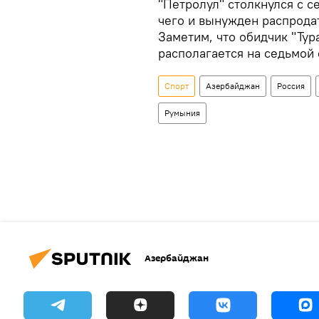
"Петролул" столкнулся с 
чего и вынужден распрода
Заметим, что обидчик "Тур
располагается на седьмой 
Спорт
Азербайджан
Россия
Румыния
Азербайджан