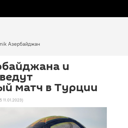
tnik Азербайджан
рбайджана и
оведут
ый матч в Турции
5 11.01.2023
)