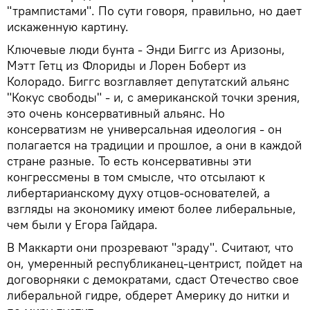
"трампистами". По сути говоря, правильно, но дает
искаженную картину.
Ключевые люди бунта - Энди Биггс из Аризоны,
Мэтт Гетц из Флориды и Лорен Боберт из
Колорадо. Биггс возглавляет депутатский альянс
"Кокус свободы" - и, с американской точки зрения,
это очень консервативный альянс. Но
консерватизм не универсальная идеология - он
полагается на традиции и прошлое, а они в каждой
стране разные. То есть консервативны эти
конгрессмены в том смысле, что отсылают к
либертарианскому духу отцов-основателей, а
взгляды на экономику имеют более либеральные,
чем были у Егора Гайдара.
В Маккарти они прозревают "зраду". Считают, что
он, умеренный республиканец-центрист, пойдет на
договорняки с демократами, сдаст Отечество свое
либеральной гидре, обдерет Америку до нитки и