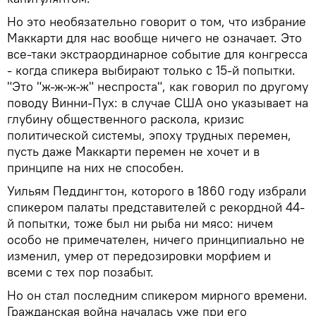
Но это необязательно говорит о том, что избрание
Маккарти для нас вообще ничего не означает. Это
все-таки экстраординарное событие для конгресса
- когда спикера выбирают только с 15-й попытки.
"Это "ж-ж-ж-ж" неспроста", как говорил по другому
поводу Винни-Пух: в случае США оно указывает на
глубину общественного раскола, кризис
политической системы, эпоху трудных перемен,
пусть даже Маккарти перемен не хочет и в
принципе на них не способен.
Уильям Педдингтон, которого в 1860 году избрали
спикером палаты представителей с рекордной 44-
й попытки, тоже был ни рыба ни мясо: ничем
особо не примечателен, ничего принципиально не
изменил, умер от передозировки морфием и
всеми с тех пор позабыт.
Но он стал последним спикером мирного времени.
Гражданская война началась уже при его