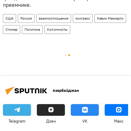
преемнике.
США
Россия
взаимоотношения
конгресс
Кевин Маккарти
Спикер
Политика
Колумнисты
Азербайджан
Telegram
Дзен
VK
Макс