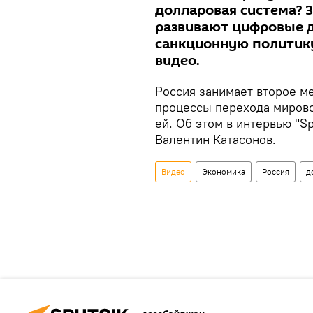
долларовая система? З
развивают цифровые д
санкционную политику
видео.
Россия занимает второе ме
процессы перехода мирово
ей. Об этом в интервью "S
Валентин Катасонов.
Видео
Экономика
Россия
д