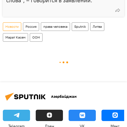
слова", – говорится в заявлении.
Новости
Россия
права человека
Sputnik
Литва
Марат Касем
ООН
Азербайджан
Telegram
Дзен
VK
Макс