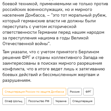
боевой техникой, применяемыми не только против
российских военнослужащих, но и мирного
населения Донбасса, – "это тот моральный рубеж,
который германские власти не должны были
переступать с учетом исторической
ответственности Германии перед нашим народом
за преступления нацизма в годы Великой
Отечественной войны".
Там указали, что с учетом принятого Берлином
решения ФРГ и страны коллективного Запада не
заинтересованы в поисках мирного разрешения
конфликта, что в итоге ведет лишь к затягиванию
боевых действий и бессмысленным жертвам и
разрушениям.
Спецоперация России по защите Донбасса
Россия
ФРГ
Олаф Шольц
Посольство РФ
Украина
Спецоперация