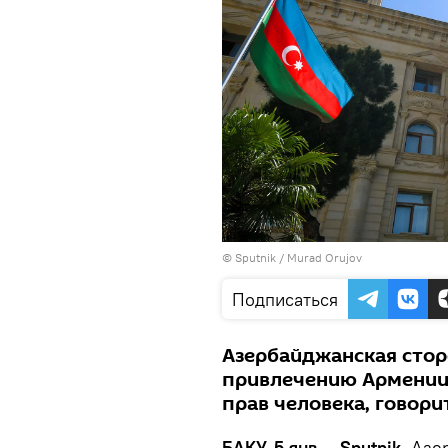
©
Sputnik / Murad Orujov
Подписаться
Азербайджанская стор
привлечению Армении 
прав человека, говор
БАКУ, 5 янв — Sputnik.
Азер