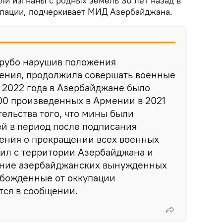
ли изгнаны с родных земель 30 лет назад в
упации, подчеркивает МИД Азербайджана.
грубо нарушив положения
ления, продолжила совершать военные
а 2022 года в Азербайджане было
00 произведенных в Армении в 2021
тельства того, что мины были
й в период после подписания
ления о прекращении всех военных
сил с территории Азербайджана и
ение азербайджанских вынужденных
обожденные от оккупации
ится в сообщении.