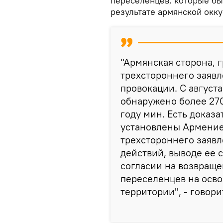
переселенцев, которые бы
результате армянской окк
"Армянская сторона, 
трехстороннего заяв
провокации. С август
обнаружено более 27
году мин. Есть доказа
установлены Армение
трехстороннего заяв
действий, выводе ее 
согласии на возвращ
переселенцев на осв
территории", - говор