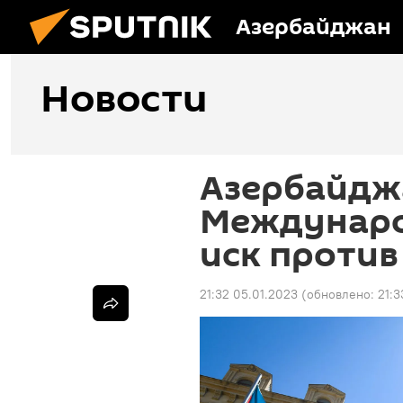
Азербайджан
Новости
Азербайдж
Междунаро
иск проти
21:32 05.01.2023
(обновлено:
21:3