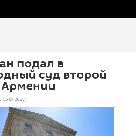
ан подал в
дный суд второй
в Армении
3 05.01.2023
)