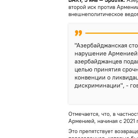
второй иск против Армени
внешнеполитическое ведо
"Азербайджанская сто
нарушение Арменией 
азербайджанцев подал
целью принятия сроч
конвенции о ликвида
дискриминации", - го
Отмечается, что, в частно
Арменией, начиная с 2021 
Это препятствует возвращ