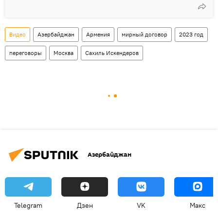
Видео
Азербайджан
Армения
мирный договор
2023 год
переговоры
Москва
Сахиль Искендеров
Азербайджан
Telegram
Дзен
VK
Макс