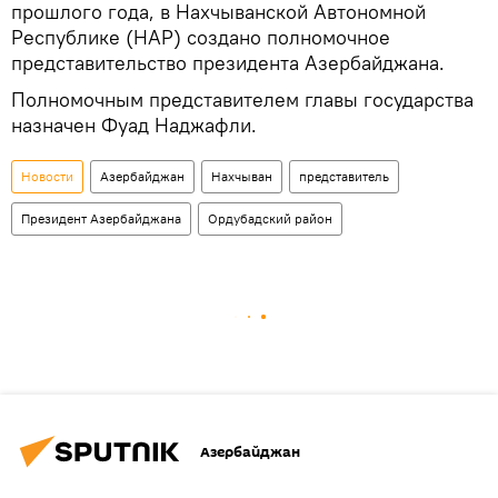
прошлого года, в Нахчыванcкой Автономной
Республике (НАР) создано полномочное
представительство президента Азербайджана.
Полномочным представителем главы государства
назначен Фуад Наджафли.
Новости
Азербайджан
Нахчыван
представитель
Президент Азербайджана
Ордубадский район
Азербайджан