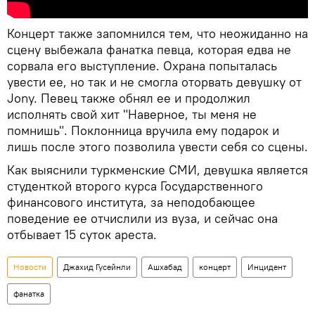
Концерт также запомнился тем, что неожиданно на
сцену выбежала фанатка певца, которая едва не
сорвала его выступление. Охрана попыталась
увести ее, но так и не смогла оторвать девушку от
Jony. Певец также обнял ее и продолжил
исполнять свой хит "Наверное, ты меня не
помнишь". Поклонница вручила ему подарок и
лишь после этого позволила увести себя со сцены.
Как выяснили туркменские СМИ, девушка является
студенткой второго курса Государственного
финансового института, за неподобающее
поведение ее отчислили из вуза, и сейчас она
отбывает 15 суток ареста.
Новости
Джахид Гусейнли
Ашхабад
концерт
Инцидент
фанатка