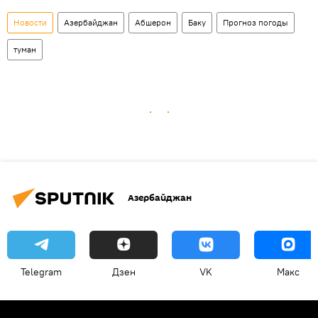
Новости
Азербайджан
Абшерон
Баку
Прогноз погоды
туман
Азербайджан
Telegram
Дзен
VK
Макс