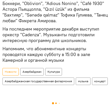
Боккери, "Oblivion", "Adious Nonino", "Café 1930"
Астора Пьяццолла, "Qızıl üzük" из фильма
"Бахтияр", "Sənədə qalmaz" Тофика Гулиева, "Танец
любви" Фикрета Амирова.
На последнем мероприятие декабря выступил
оркестр "Cadenza". Музыканты подготовили
интересную программу для школьников.
Напомним, что абонементные концерты
проводятся каждую субботу в 15:00 в зале
Камерной и органной музыки
Новости
Азербайджан
Культура
Азербайджанская государственная филармония
музыка
концерт