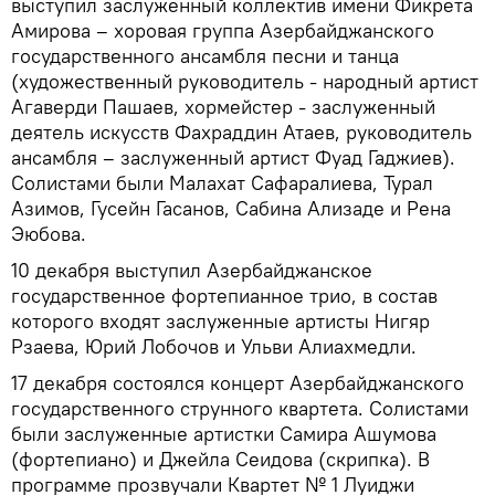
выступил заслуженный коллектив имени Фикрета
Амирова – хоровая группа Азербайджанского
государственного ансамбля песни и танца
(художественный руководитель - народный артист
Агаверди Пашаев, хормейстер - заслуженный
деятель искусств Фахраддин Атаев, руководитель
ансамбля – заслуженный артист Фуад Гаджиев).
Солистами были Малахат Сафаралиева, Турал
Азимов, Гусейн Гасанов, Сабина Ализаде и Рена
Эюбова.
10 декабря выступил Азербайджанское
государственное фортепианное трио, в состав
которого входят заслуженные артисты Нигяр
Рзаева, Юрий Лобочов и Ульви Алиахмедли.
17 декабря состоялся концерт Азербайджанского
государственного струнного квартета. Солистами
были заслуженные артистки Самира Ашумова
(фортепиано) и Джейла Сеидова (скрипка). В
программе прозвучали Квартет № 1 Луиджи