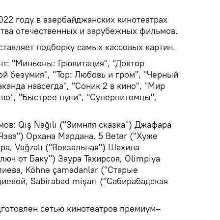
022 году в азербайджанских кинотеатрах
тва отечественных и зарубежных фильмов.
ставляет подборку самых кассовых картин.
т: "Миньоны: Грювитация", "Доктор
й безумия", "Тор: Любовь и гром", "Черный
канда навсегда", "Соник 2 в кино", "Мир
во", "Быстрее пули", "Суперпитомцы",
ов: Qış Nağılı ("Зимняя сказка") Джафара
Язва") Орхана Мардана, 5 Betər ("Хуже
ра, Vağzalı ("Вокзальная") Шахина
Ключ от Баку") Заура Тахирсоя, Olimpiya
лиева, Köhnə çamadanlar ("Старые
евой, Sabirabad mişarı ("Сабирабадская
дготовлен сетью кинотеатров премиум–