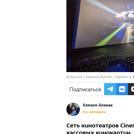
© Sputnik / Евгений Биятов
/
Перейти в 
Подписаться
Кямаля Алиева
Все материалы
Сеть кинотеатров Cin
кассовых кинокартин.