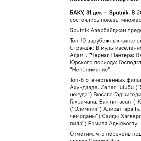
БАКУ, 31 дек — Sputnik.
В 2
состоялись показы множес
Sputnik Азербайджан пред
Топ-10 зарубежных кинолен
Стрэндж: В мультивселенно
Адам", "Черная Пантера: Ва
Юрского периода: Господст
"Непонимание".
Топ-8 отечественных фильм
Ахундзаде, Zəhər Tuluğu ("
некуда") Вюсала Гаджигеди
Гахрамана, Bakının acarı ("
("Олимпия") Алисаттара Гу
чемоданы") Саиды Хагверди
пила") Рамиля Адыльоглу.
Отметим, что перечень по
класса CinemaPlus.