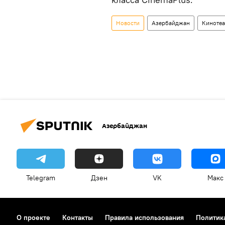
Новости
Азербайджан
Кинотеа
Азербайджан
Telegram
Дзен
VK
Макс
О проекте
Контакты
Правила использования
Политик