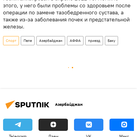
этого, у него были проблемы со здоровьем после
операции по замене тазобедренного сустава, а
также из-за заболевания почек и предстательной
железы.
Спорт
Пеле
Азербайджан
АФФА
приезд
Баку
Азербайджан
Telegram
Дзен
VK
Макс