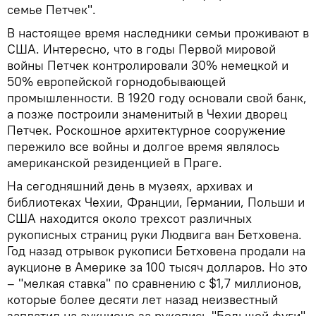
семье Петчек".
В настоящее время наследники семьи проживают в
США. Интересно, что в годы Первой мировой
войны Петчек контролировали 30% немецкой и
50% европейской горнодобывающей
промышленности. В 1920 году основали свой банк,
а позже построили знаменитый в Чехии дворец
Петчек. Роскошное архитектурное сооружение
пережило все войны и долгое время являлось
американской резиденцией в Праге.
На сегодняшний день в музеях, архивах и
библиотеках Чехии, Франции, Германии, Польши и
США находится около трехсот различных
рукописных страниц руки Людвига ван Бетховена.
Год назад отрывок рукописи Бетховена продали на
аукционе в Америке за 100 тысяч долларов. Но это
– "мелкая ставка" по сравнению с $1,7 миллионов,
которые более десяти лет назад неизвестный
заплатил на аукционе за рукопись "Большой фуги".