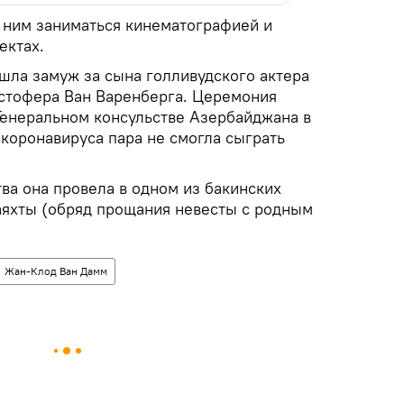
с ним заниматься кинематографией и
ектах.
шла замуж за сына голливудского актера
стофера Ван Варенберга. Церемония
Генеральном консульстве Азербайджана в
коронавируса пара не смогла сыграть
ва она провела в одном из бакинских
яхты (обряд прощания невесты с родным
Жан-Клод Ван Дамм