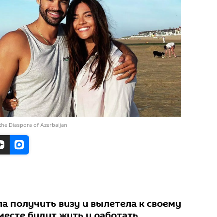
the Diaspora of Azerbaijan
а получить визу и вылетела к своему
месте будут жить и работать.