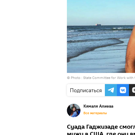
© Photo : State Committee for Work with 
Подписаться
Кямаля Алиева
Все материалы
Суада Гаджизаде смогл
мужу в США, где они в