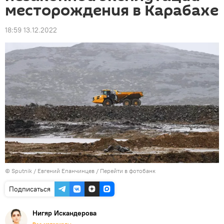
месторождения в Карабахе
18:59 13.12.2022
© Sputnik / Евгений Епанчинцев
/
Перейти в фотобанк
Подписаться
Нигяр Искандерова