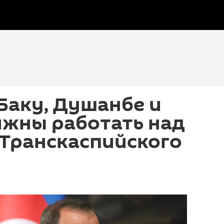
Баку, Душанбе и
лжны работать над
 Транскаспийского