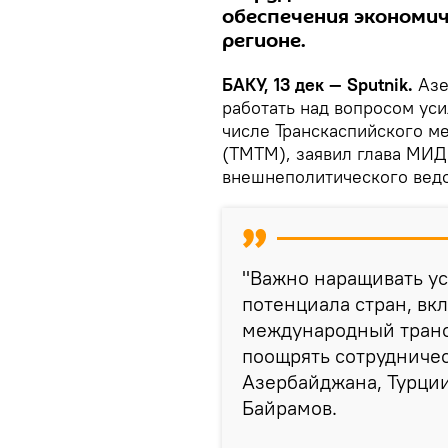
обеспечения экономич
регионе.
БАКУ, 13 дек — Sputnik.
Азе
работать над вопросом уси
числе Транскаспийского м
(ТМТМ), заявил глава МИД
внешнеполитического ведо
"Важно наращивать у
потенциала стран, вк
международный транс
поощрять сотрудниче
Азербайджана, Турции
Байрамов.