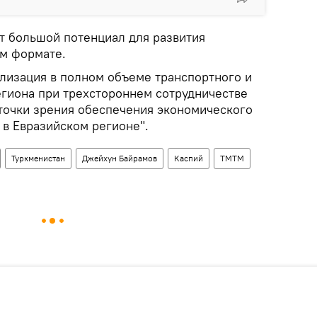
ет большой потенциал для развития
м формате.
ализация в полном объеме транспортного и
егиона при трехстороннем сотрудничестве
 точки зрения обеспечения экономического
 в Евразийском регионе".
Туркменистан
Джейхун Байрамов
Каспий
ТМТМ