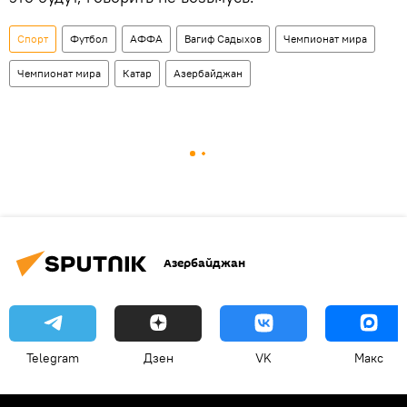
Спорт
Футбол
АФФА
Вагиф Садыхов
Чемпионат мира
Чемпионат мира
Катар
Азербайджан
Азербайджан
Telegram
Дзен
VK
Макс