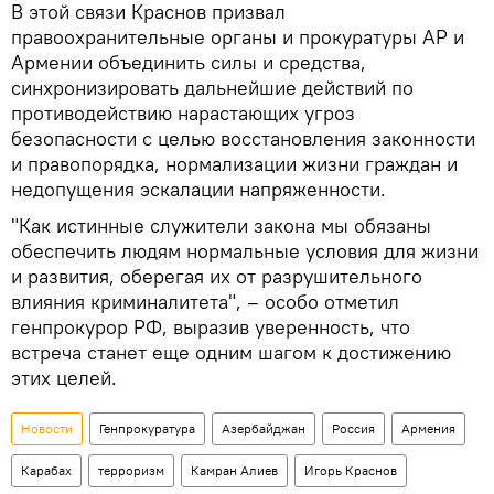
В этой связи Краснов призвал
правоохранительные органы и прокуратуры АР и
Армении объединить силы и средства,
синхронизировать дальнейшие действий по
противодействию нарастающих угроз
безопасности с целью восстановления законности
и правопорядка, нормализации жизни граждан и
недопущения эскалации напряженности.
"Как истинные служители закона мы обязаны
обеспечить людям нормальные условия для жизни
и развития, оберегая их от разрушительного
влияния криминалитета", – особо отметил
генпрокурор РФ, выразив уверенность, что
встреча станет еще одним шагом к достижению
этих целей.
Новости
Генпрокуратура
Азербайджан
Россия
Армения
Карабах
терроризм
Камран Алиев
Игорь Краснов