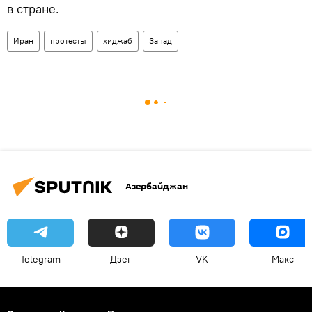
в стране.
Иран
протесты
хиджаб
Запад
Азербайджан
Telegram
Дзен
VK
Макс