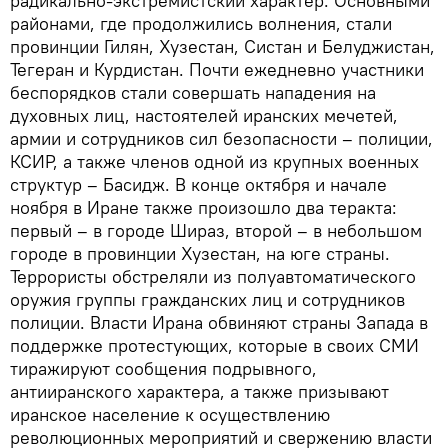
радикально-экстремистский характер. Основными
районами, где продолжились волнения, стали
провинции Гилян, Хузестан, Систан и Белуджистан,
Тегеран и Курдистан. Почти ежедневно участники
беспорядков стали совершать нападения на
духовных лиц, настоятелей иранских мечетей,
армии и сотрудников сил безопасности – полиции,
КСИР, а также членов одной из крупных военных
структур – Басидж. В конце октября и начале
ноября в Иране также произошло два теракта:
первый – в городе Шираз, второй – в небольшом
городе в провинции Хузестан, на юге страны.
Террористы обстреляли из полуавтоматического
оружия группы гражданских лиц и сотрудников
полиции. Власти Ирана обвиняют страны Запада в
поддержке протестующих, которые в своих СМИ
тиражируют сообщения подрывного,
антииранского характера, а также призывают
иранское население к осуществлению
революционных мероприятий и свержению власти