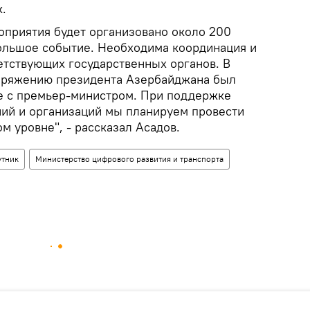
.
оприятия будет организовано около 200
большое событие. Необходима координация и
етствующих государственных органов. В
поряжению президента Азербайджана был
ве с премьер-министром. При поддержке
ий и организаций мы планируем провести
м уровне", - рассказал Асадов.
утник
Министерство цифрового развития и транспорта