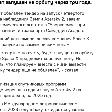
ет запущен на орбиту через три года.
т объявлен тендер на запуск четвертого
а наблюдения Земли Azersky 2, заявил
осмического агентства "Азеркосмос" при
азвития и транспорта Самаддин Асадов.
яшний день американская компания Space X
 запуски по самым низким ценам.
четвертым по счету, будет запущен на орбиту
то Space X предложит хорошую цену. Но
ь, что планируем вместе с ними вывести
ьку тендер еще не объявлен", - сказал
ализация спутниковых программ
 через два года и запуск Azersky 2 на
варительно, на 2025 год.
о в Международном астронавтическом
т в 2023 году в Баку, ожидается участие