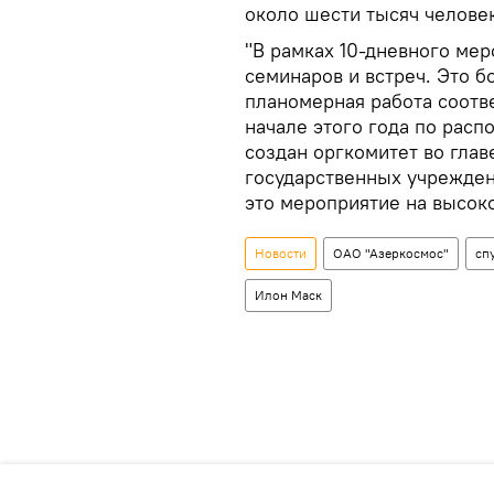
около шести тысяч человек
"В рамках 10-дневного мер
семинаров и встреч. Это 
планомерная работа соотв
начале этого года по рас
создан оргкомитет во гла
государственных учрежден
это мероприятие на высоко
Новости
ОАО "Азеркосмос"
сп
Илон Маск