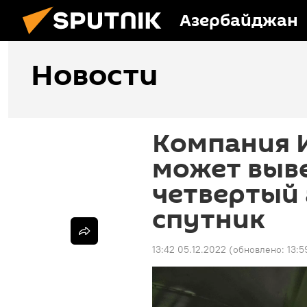
Азербайджан
Новости
Компания 
может выве
четвертый
спутник
13:42 05.12.2022
(обновлено:
13:5