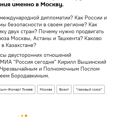
ния именно в Москву.
е международной дипломатии? Как России и
мы безопасности в своем регионе? Как
ику двух стран? Почему нужно продвигать
оюза Москвы, Астаны и Ташкента? Каково
 в Казахстане?
осы двусторонних отношений
 МИА "Россия сегодня" Кирилл Вышинский
 с Чрезвычайным и Полномочным Послом
сеем Бородавкиным.
сым-Жомарт Токаев
Москва
Визит
"газовый союз"