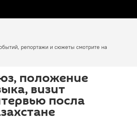
событий, репортажи и сюжеты смотрите на
юз, положение
зыка, визит
нтервью посла
азахстане