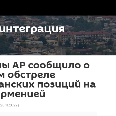
интеграция
ы АР сообщило о
м обстреле
анских позиций на
Арменией
 28.11.2022
)