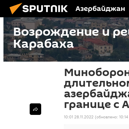
Азербайджан
Возрождение и ре
Карабаха
Миноборон
длительно
азербайдж
границе с 
10:01 28.11.2022
(обновлено:
10:14