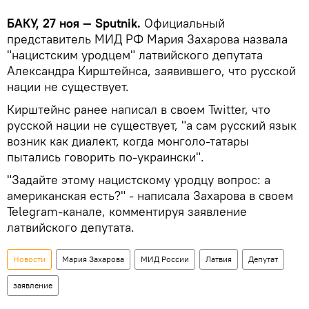
БАКУ, 27 ноя — Sputnik.
Официальный
представитель МИД РФ Мария Захарова назвала
"нацистским уродцем" латвийского депутата
Александра Кирштейнса, заявившего, что русской
нации не существует.
Кирштейнс ранее написал в своем Twitter, что
русской нации не существует, "а сам русский язык
возник как диалект, когда монголо-татары
пытались говорить по-украински".
"Задайте этому нацистскому уродцу вопрос: а
американская есть?" - написала Захарова в своем
Telegram-канале, комментируя заявление
латвийского депутата.
Новости
Мария Захарова
МИД России
Латвия
Депутат
заявление