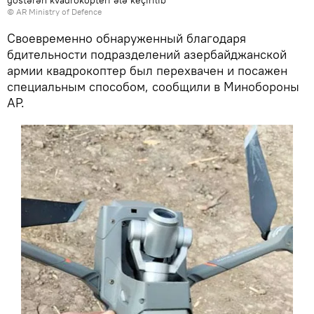
göstərən kvadrokopteri ələ keçirilib
©
AR Ministry of Defence
Своевременно обнаруженный благодаря
бдительности подразделений азербайджанской
армии квадрокоптер был перехвачен и посажен
специальным способом, сообщили в Минобороны
АР.