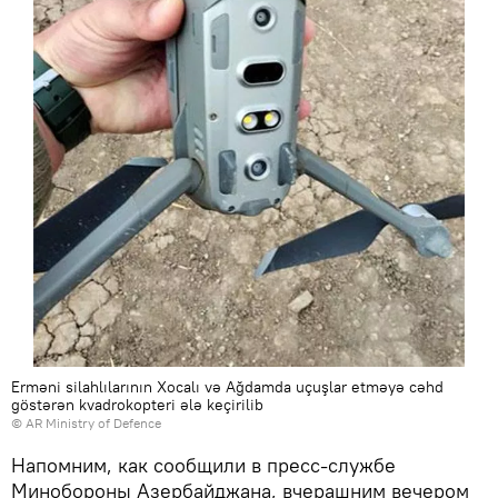
Erməni silahlılarının Xocalı və Ağdamda uçuşlar etməyə cəhd
göstərən kvadrokopteri ələ keçirilib
©
AR Ministry of Defence
Напомним, как сообщили в пресс-службе
Минобороны Азербайджана, вчерашним вечером