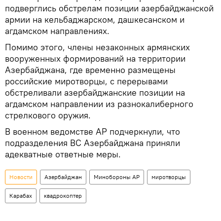
подверглись обстрелам позиции азербайджанской
армии на кельбаджарском, дашкесанском и
агдамском направлениях.
Помимо этого, члены незаконных армянских
вооруженных формирований на территории
Азербайджана, где временно размещены
российские миротворцы, с перерывами
обстреливали азербайджанские позиции на
агдамском направлении из разнокалиберного
стрелкового оружия.
В военном ведомстве АР подчеркнули, что
подразделения ВС Азербайджана приняли
адекватные ответные меры.
Новости
Азербайджан
Минобороны АР
миротворцы
Карабах
квадрокоптер