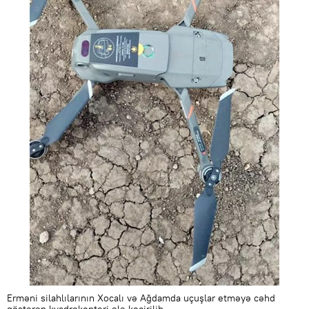
Erməni silahlılarının Xocalı və Ağdamda uçuşlar etməyə cəhd