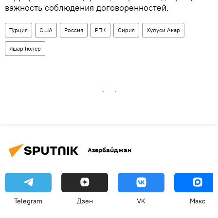
важность соблюдения договоренностей.
Турция
США
Россия
РПК
Сирия
Хулуси Акар
Яшар Гюлер
Азербайджан
Telegram
Дзен
VK
Макс