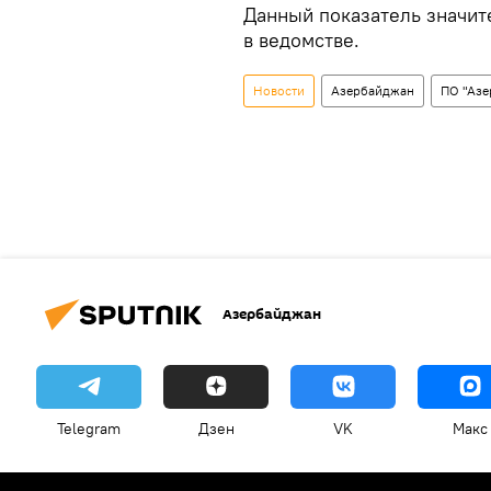
Данный показатель значит
в ведомстве.
Новости
Азербайджан
ПО "Азе
Азербайджан
Telegram
Дзен
VK
Макс