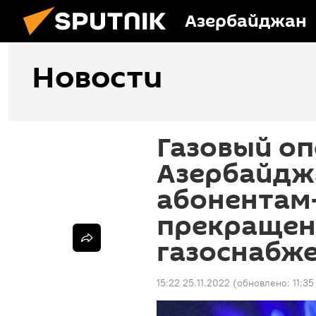
Азербайджан
Новости
Газовый о
Азербайдж
абонентам
прекраще
газоснабж
15:22 25.11.2022
(обновлено:
11:3