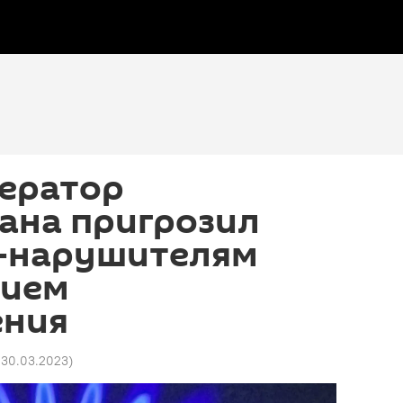
ператор
ана пригрозил
-нарушителям
нием
ения
5 30.03.2023
)