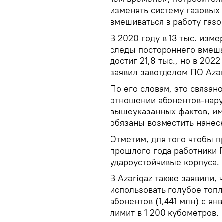
изменять систему газовых 
вмешиваться в работу газо
В 2020 году в 13 тыс. из
следы постороннего вмешат
достиг 21,8 тыс., но в 2022
заявил завотделом ПО Azə
По его словам, это связан
отношении абонентов-нару
вышеуказанных фактов, им
обязаны возместить нанес
Отметим, для того чтобы п
прошлого года работники 
удароустойчивые корпуса.
В Azəriqaz также заявили,
использовать голубое топ
абонентов (1,441 млн) с ян
лимит в 1 200 кубометров.