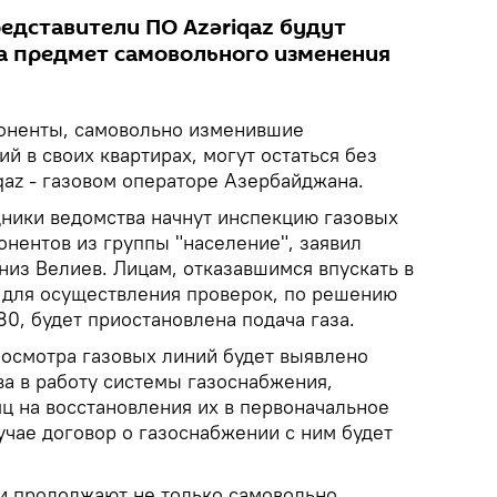
едставители ПО Azəriqaz будут
а предмет самовольного изменения
ненты, самовольно изменившие
й в своих квартирах, могут остаться без
qaz - газовом операторе Азербайджана.
ники ведомства начнут инспекцию газовых
онентов из группы "население", заявил
низ Велиев. Лицам, отказавшимся впускать в
z для осуществления проверок, по решению
0, будет приостановлена подача газа.
 осмотра газовых линий будет выявлено
а в работу системы газоснабжения,
ц на восстановления их в первоначальное
учае договор о газоснабжении с ним будет
и продолжают не только самовольно