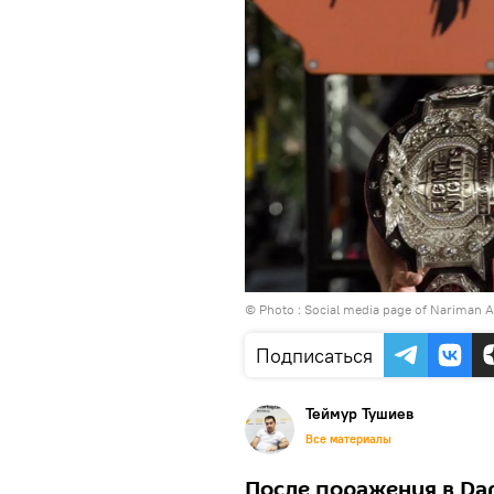
© Photo :
Social media page of Nariman 
Подписаться
Теймур Тушиев
Все материалы
После поражения в Dan