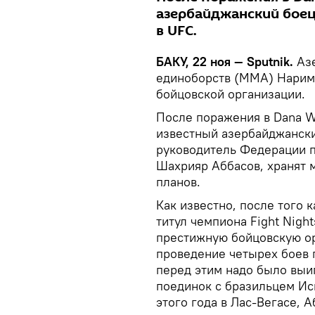
азербайджанский боец
в UFC.
БАКУ, 22 ноя — Sputnik.
Азе
единоборств (ММА) Нарим
бойцовской организации.
После поражения в Dana Wh
известный азербайджанский
руководитель Федерации 
Шахрияр Аббасов, хранят 
планов.
Как известно, после того 
титул чемпиона Fight Nigh
престижную бойцовскую ор
проведение четырех боев 
перед этим надо было выиг
поединок с бразильцем И
этого года в Лас-Вегасе, 