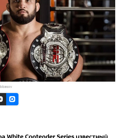
Abbasov
a White Contender Series известный