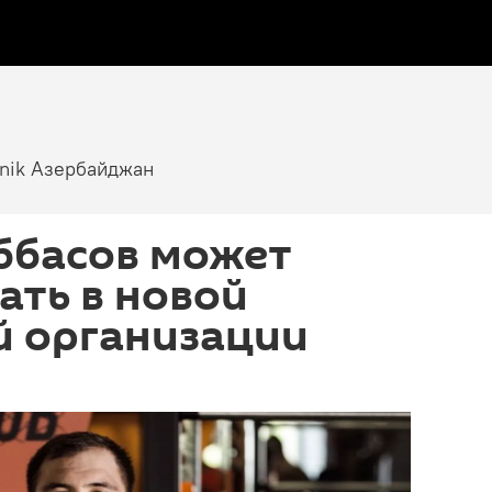
tnik Азербайджан
ббасов может
ть в новой
й организации