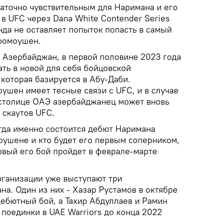
аточно чувствительным для Наримана и его
 в UFC через Dana White Contender Series
нда не оставляет попыток попасть в самый
ромоушен.
k Азербайджан, в первой половине 2023 года
ть в новой для себя бойцовской
 которая базируется в Абу-Даби.
оушен имеет тесные связи с UFC, и в случае
столице ОАЭ азербайджанец может вновь
 скаутов UFC.
огда именно состоится дебют Наримана
оушене и кто будет его первым соперником,
рвый его бой пройдет в феврале-марте
рганизации уже выступают три
а. Один из них - Хазар Рустамов в октябре
дебютный бой, а Тахир Абдуллаев и Рамин
поединки в UAE Warriors до конца 2022