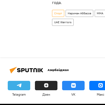
года.
Спорт
Нариман Аббасов
ММА
UAE Warriors
Азербайджан
Telegram
Дзен
VK
Макс