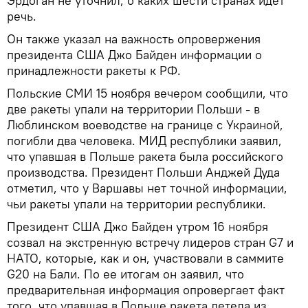
Эрдоган не уточнил, о каких шести странах идет
речь.
Он также указал на важность опровержения
президента США Джо Байден информации о
принадлежности ракеты к РФ.
Польские СМИ 15 ноября вечером сообщили, что
две ракеты упали на территории Польши - в
Люблинском воеводстве на границе с Украиной,
погибли два человека. МИД республики заявил,
что упавшая в Польше ракета была российского
производства. Президент Польши Анджей Дуда
отметил, что у Варшавы нет точной информации,
чьи ракеты упали на территории республики.
Президент США Джо Байден утром 16 ноября
созвал на экстренную встречу лидеров стран G7 и
НАТО, которые, как и он, участвовали в саммите
G20 на Бали. По ее итогам он заявил, что
предварительная информация опровергает факт
того, что упавшая в Польше ракета летела из