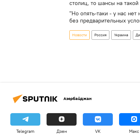
столиц, то шансы на такой 
"Но опять-таки - у нас нет
без предварительных услов
Новости
Россия
Украина
Ди
Азербайджан
Telegram
Дзен
VK
Макс