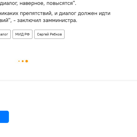
диалог, наверное, повысятся".
 никаких препятствий, и диалог должен идти
ий", - заключил замминистра.
алог
МИД РФ
Сергей Рябков