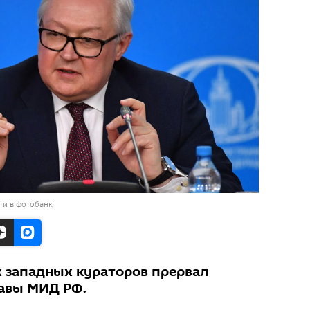
ти в фотобанк
х западных кураторов прервал
лавы МИД РФ.