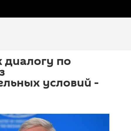
к диалогу по
з
льных условий -