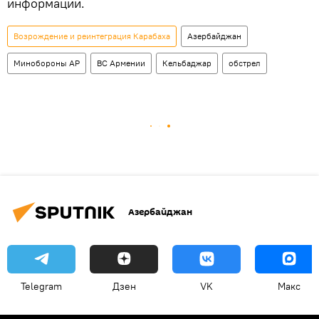
информации.
Возрождение и реинтеграция Карабаха
Азербайджан
Минобороны АР
ВС Армении
Кельбаджар
обстрел
Азербайджан
Telegram
Дзен
VK
Макс