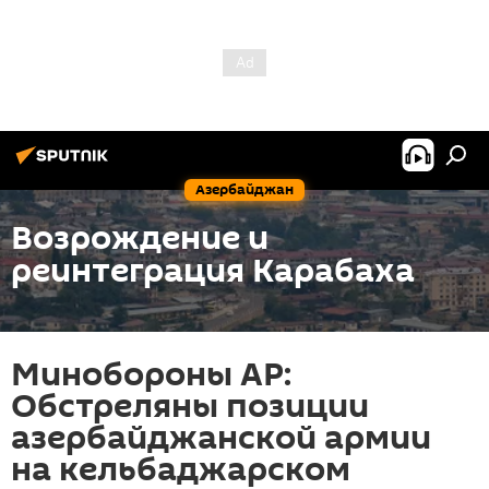
Азербайджан
Возрождение и
реинтеграция Карабаха
Минобороны АР:
Обстреляны позиции
азербайджанской армии
на кельбаджарском