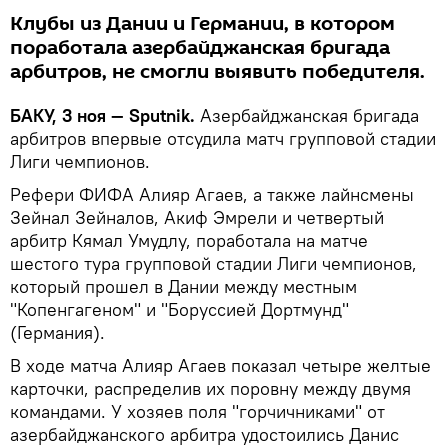
Клубы из Дании и Германии, в котором
поработала азербайджанская бригада
арбитров, не смогли выявить победителя.
БАКУ, 3 ноя — Sputnik.
Азербайджанская бригада
арбитров впервые отсудила матч групповой стадии
Лиги чемпионов.
Рефери ФИФА Алияр Агаев, а также лайнсмены
Зейнал Зейналов, Акиф Эмрели и четвертый
арбитр Кямал Умудлу, поработала на матче
шестого тура групповой стадии Лиги чемпионов,
который прошел в Дании между местным
"Копенгагеном" и "Боруссией Дортмунд"
(Германия).
В ходе матча Алияр Агаев показал четыре желтые
карточки, распределив их поровну между двумя
командами. У хозяев поля "горчичниками" от
азербайджанского арбитра удостоились Данис