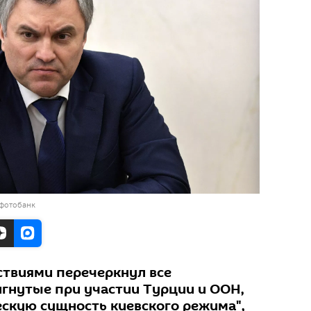
 фотобанк
ствиями перечеркнул все
игнутые при участии Турции и ООН,
ескую сущность киевского режима",