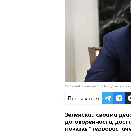
© Sputnik / Aleksey Nikolsky
/
Перейти в
Подписаться
Зеленский своими дей
договоренности, дост
показав "террористич