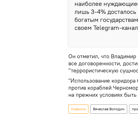
наиболее нуждающиес
лишь 3-4% досталось 
богатым государствам
своем Telegram-канал
Он отметил, что Владимир
все договоренности, дости
"террористическую сущнос
"Использование коридора 
против кораблей Черномор
на прежних условиях быть 
Новости
Вячеслав Володин
про