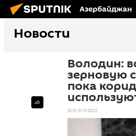
Азербайджан
Новости
Володин: в
зерновую с
пока корид
используют
12:12 01.11.2022