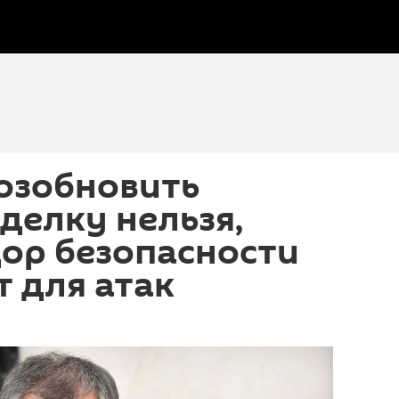
озобновить
делку нельзя,
ор безопасности
 для атак