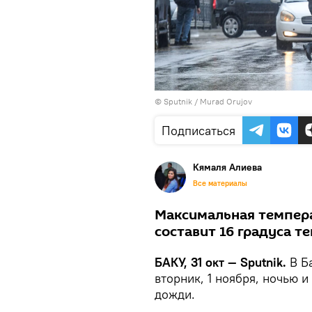
©
Sputnik / Murad Orujov
Подписаться
Кямаля Алиева
Все материалы
Максимальная темпера
составит 16 градуса те
БАКУ, 31 окт — Sputnik.
В Б
вторник, 1 ноября, ночью
дожди.