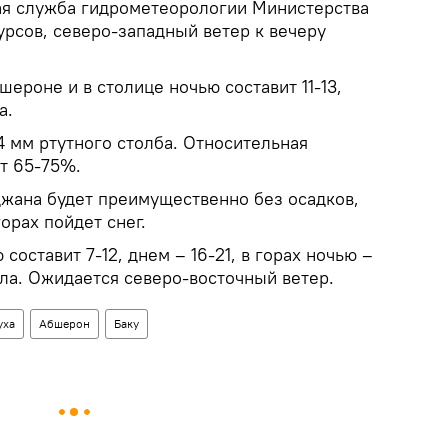
ая служба гидрометеорологии Министерства
урсов, северо-западный ветер к вечеру
шероне и в столице ночью составит 11-13,
а.
 мм ртутного столба. Относительная
т 65-75%.
джана будет преимущественно без осадков,
орах пойдет снег.
составит 7-12, днем – 16-21, в горах ночью –
пла. Ожидается северо-восточный ветер.
уха
Абшерон
Баку