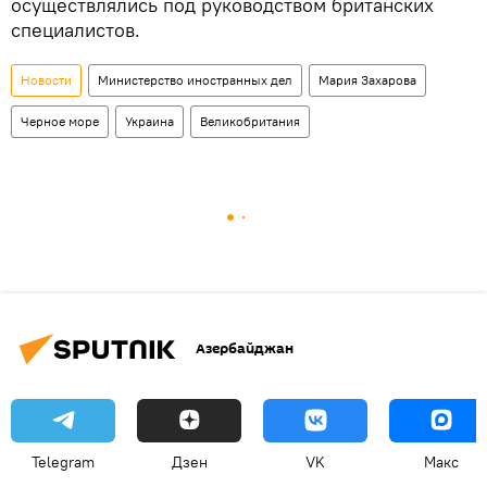
осуществлялись под руководством британских
специалистов.
Новости
Министерство иностранных дел
Мария Захарова
Черное море
Украина
Великобритания
Азербайджан
Telegram
Дзен
VK
Макс