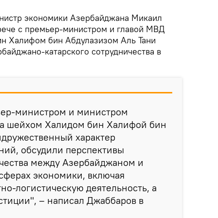
нистр экономики Азербайджана Микаил
рече с премьер-министром и главой МВД
н Халифом бин Абдулазизом Аль Тани
рбайджано-катарского сотрудничества в
ьер-министром и министром
ра шейхом Халидом бин Халифой бин
идружественный характер
ний, обсудили перспективы
чества между Азербайджаном и
сферах экономики, включая
тно-логистическую деятельность, а
тиции", – написал Джаббаров в