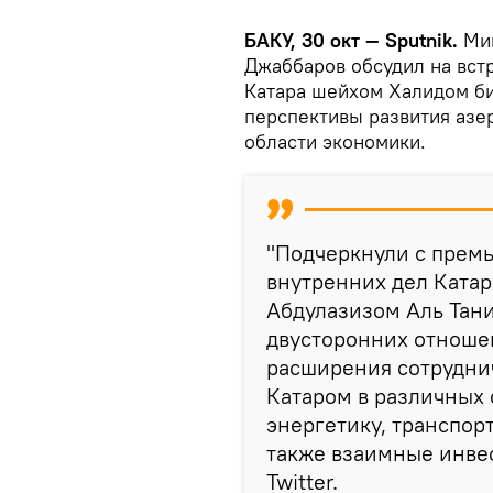
БАКУ, 30 окт — Sputnik.
Ми
Джаббаров обсудил на вст
Катара шейхом Халидом би
перспективы развития азе
области экономики.
"Подчеркнули с прем
внутренних дел Ката
Абдулазизом Аль Тан
двусторонних отноше
расширения сотрудни
Катаром в различных 
энергетику, транспор
также взаимные инвес
Twitter.