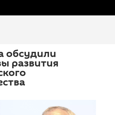
а обсудили
вы развития
ского
ества