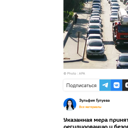
© Photo : APA
Подписаться
Зульфия Гулуева
Все материалы
Указанная мера приня
регулированию и безо